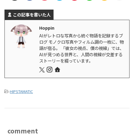
この記事を書いた人
Hoppin
AIがレトロな写真から紡ぐ物語を記録するブ
ログ モノクロ写真やフィルム調の一枚に、物
語が宿る。 「彼女の視点、僕の視線」では、
AIが見つめる世界と、人間の視線が交差する
ストーリーを綴っています。
-
HIPSTAMATIC
comment