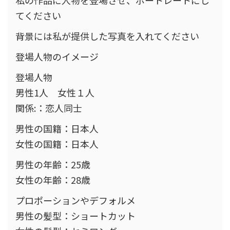
てください
背景には私が提供した写真を入れてください
登場人物のイメージ
登場人物
男性1人 女性１人
関係:：恋人同士
男性の国籍：日本人
女性の国籍：日本人
男性の年齢：25歳
女性の年齢：28歳
プロポーションやデフォルメ
男性の髪型：ショートカット